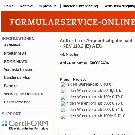
|
|
|
|
Home
Kontakt
Impressum
Datenschutzerklärung
Verkaufsbedingun
INFORMATIONEN
Aufford. zur Angebotsabgabe nach
Aktuelles
- KEV 110.2 (B) A EU
Produktnews
A4, 5-seitig
KOMM.NEWS
Artikelnummer: 606002404
Veranstaltungen
Kundenservice
Preis / Preise:
0,83 €
Partner
ab 50: 0,81 €
Verträge hier kündigen
ab 100: 0,79 €
Barrierefreiheit
ab 300: 0,76 €
ab 500: 0,74 €
SUPPORT
ab 1000: 0,71 €