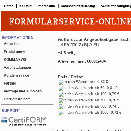
|
|
|
|
Home
Kontakt
Impressum
Datenschutzerklärung
Verkaufsbedingun
INFORMATIONEN
Aufford. zur Angebotsabgabe nach
Aktuelles
- KEV 110.2 (B) A EU
Produktnews
A4, 5-seitig
KOMM.NEWS
Artikelnummer: 606002404
Veranstaltungen
Kundenservice
Preis / Preise:
0,83 €
Partner
ab 50: 0,81 €
Verträge hier kündigen
ab 100: 0,79 €
Barrierefreiheit
ab 300: 0,76 €
ab 500: 0,74 €
SUPPORT
ab 1000: 0,71 €