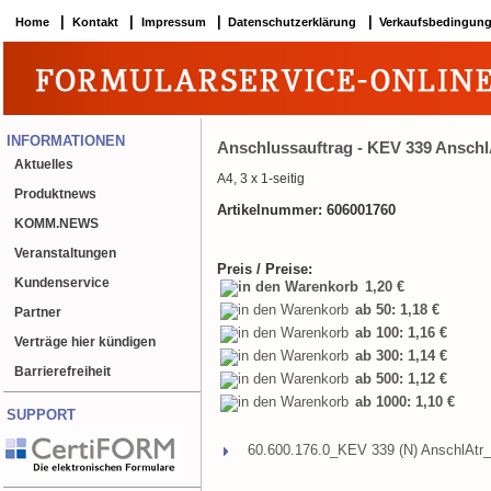
|
|
|
|
Home
Kontakt
Impressum
Datenschutzerklärung
Verkaufsbedingun
INFORMATIONEN
Anschlussauftrag - KEV 339 Anschl
Aktuelles
A4, 3 x 1-seitig
Produktnews
Artikelnummer: 606001760
KOMM.NEWS
Veranstaltungen
Preis / Preise:
Kundenservice
1,20 €
ab 50: 1,18 €
Partner
ab 100: 1,16 €
Verträge hier kündigen
ab 300: 1,14 €
Barrierefreiheit
ab 500: 1,12 €
ab 1000: 1,10 €
SUPPORT
60.600.176.0_KEV 339 (N) AnschlAtr_