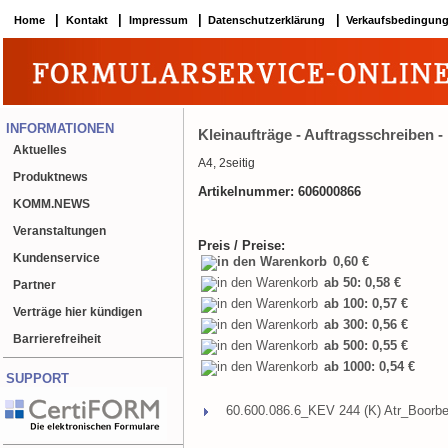
|
|
|
|
Home
Kontakt
Impressum
Datenschutzerklärung
Verkaufsbedingun
INFORMATIONEN
Kleinaufträge - Auftragsschreiben -
Aktuelles
A4, 2seitig
Produktnews
Artikelnummer: 606000866
KOMM.NEWS
Veranstaltungen
Preis / Preise:
Kundenservice
0,60 €
ab 50: 0,58 €
Partner
ab 100: 0,57 €
Verträge hier kündigen
ab 300: 0,56 €
Barrierefreiheit
ab 500: 0,55 €
ab 1000: 0,54 €
SUPPORT
60.600.086.6_KEV 244 (K) Atr_Boorbe