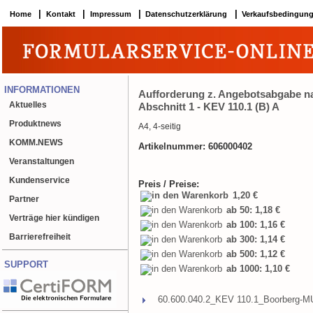
|
|
|
|
Home
Kontakt
Impressum
Datenschutzerklärung
Verkaufsbedingun
INFORMATIONEN
Aufforderung z. Angebotsabgabe 
Aktuelles
Abschnitt 1 - KEV 110.1 (B) A
Produktnews
A4, 4-seitig
KOMM.NEWS
Artikelnummer: 606000402
Veranstaltungen
Kundenservice
Preis / Preise:
1,20 €
Partner
ab 50: 1,18 €
Verträge hier kündigen
ab 100: 1,16 €
Barrierefreiheit
ab 300: 1,14 €
ab 500: 1,12 €
SUPPORT
ab 1000: 1,10 €
60.600.040.2_KEV 110.1_Boorberg-MU