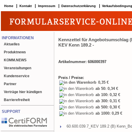
|
|
|
|
Home
Kontakt
Impressum
Datenschutzerklärung
Verkaufsbedingun
INFORMATIONEN
Kennzettel für Angebotsumschlag (l
Aktuelles
KEV Kenn 189.2 -
Produktnews
KOMM.NEWS
Artikelnummer: 606000397
Veranstaltungen
Kundenservice
Preis / Preise:
0,35 €
Partner
ab 50: 0,34 €
Verträge hier kündigen
ab 100: 0,32 €
Barrierefreiheit
ab 300: 0,31 €
ab 500: 0,30 €
SUPPORT
ab 1000: 0,29 €
60.600.039.7_KEV 189.2 (B) Kenn_Bo