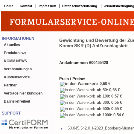
|
|
|
|
Home
Kontakt
Impressum
Datenschutzerklärung
Verkaufsbedingun
INFORMATIONEN
Gewichtung und Bewertung der Zusc
Aktuelles
Komm SKR (D) AnlZuschlagskrit
Produktnews
KOMM.NEWS
Artikelnummer: 600455420
Veranstaltungen
Kundenservice
Preis / Preise:
0,60 €
Partner
ab 50: 0,58 €
Verträge hier kündigen
ab 100: 0,57 €
Barrierefreiheit
ab 300: 0,56 €
ab 500: 0,55 €
SUPPORT
ab 1000: 0,54 €
60.045.542.0_I-2023_Boorberg-Muster 