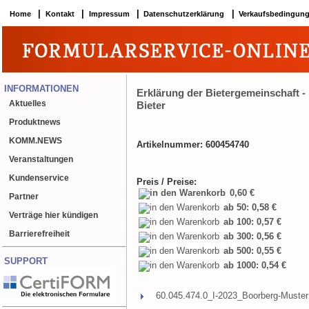
|
|
|
|
Home
Kontakt
Impressum
Datenschutzerklärung
Verkaufsbedingun
INFORMATIONEN
Erklärung der Bietergemeinschaft 
Aktuelles
Bieter
Produktnews
KOMM.NEWS
Artikelnummer: 600454740
Veranstaltungen
Kundenservice
Preis / Preise:
0,60 €
Partner
ab 50: 0,58 €
Verträge hier kündigen
ab 100: 0,57 €
Barrierefreiheit
ab 300: 0,56 €
ab 500: 0,55 €
SUPPORT
ab 1000: 0,54 €
60.045.474.0_I-2023_Boorberg-Muster 