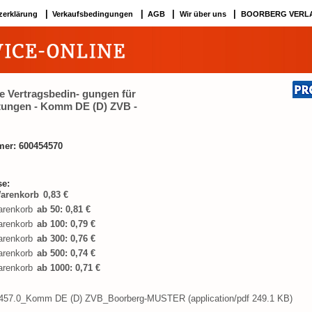
|
|
|
|
zerklärung
Verkaufsbedingungen
AGB
Wir über uns
BOORBERG VERL
e Vertragsbedin- gungen für
stungen - Komm DE (D) ZVB -
mer: 600454570
se:
0,83 €
ab 50: 0,81 €
ab 100: 0,79 €
ab 300: 0,76 €
ab 500: 0,74 €
ab 1000: 0,71 €
.457.0_Komm DE (D) ZVB_Boorberg-MUSTER (application/pdf 249.1 KB)