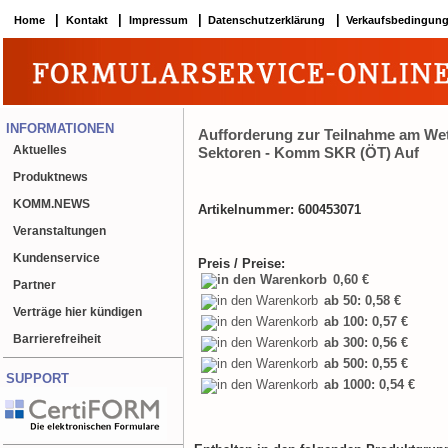
|
|
|
|
Home
Kontakt
Impressum
Datenschutzerklärung
Verkaufsbedingun
INFORMATIONEN
Aufforderung zur Teilnahme am We
Aktuelles
Sektoren - Komm SKR (ÖT) Auf
Produktnews
KOMM.NEWS
Artikelnummer: 600453071
Veranstaltungen
Kundenservice
Preis / Preise:
0,60 €
Partner
ab 50: 0,58 €
Verträge hier kündigen
ab 100: 0,57 €
Barrierefreiheit
ab 300: 0,56 €
ab 500: 0,55 €
SUPPORT
ab 1000: 0,54 €