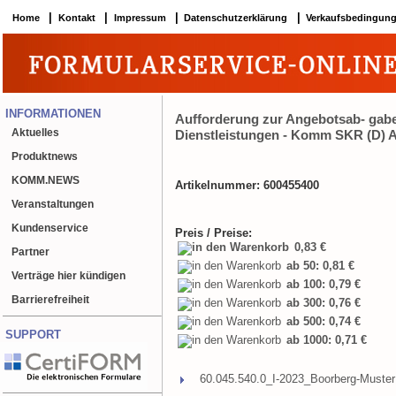
|
|
|
|
Home
Kontakt
Impressum
Datenschutzerklärung
Verkaufsbedingun
INFORMATIONEN
Aufforderung zur Angebotsab- gabe
Aktuelles
Dienstleistungen - Komm SKR (D) 
Produktnews
KOMM.NEWS
Artikelnummer: 600455400
Veranstaltungen
Kundenservice
Preis / Preise:
0,83 €
Partner
ab 50: 0,81 €
Verträge hier kündigen
ab 100: 0,79 €
Barrierefreiheit
ab 300: 0,76 €
ab 500: 0,74 €
SUPPORT
ab 1000: 0,71 €
60.045.540.0_I-2023_Boorberg-Muster 