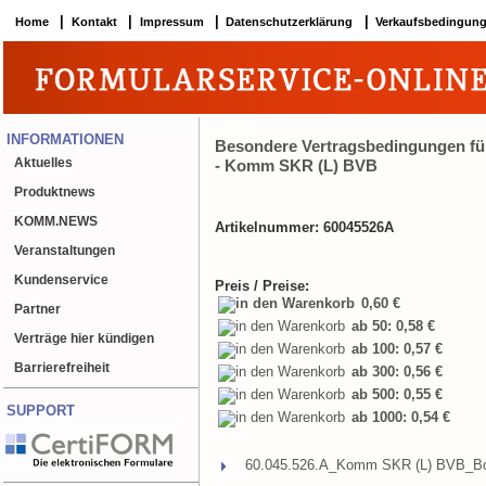
|
|
|
|
Home
Kontakt
Impressum
Datenschutzerklärung
Verkaufsbedingun
INFORMATIONEN
Besondere Vertragsbedingungen für
Aktuelles
- Komm SKR (L) BVB
Produktnews
KOMM.NEWS
Artikelnummer: 60045526A
Veranstaltungen
Kundenservice
Preis / Preise:
0,60 €
Partner
ab 50: 0,58 €
Verträge hier kündigen
ab 100: 0,57 €
Barrierefreiheit
ab 300: 0,56 €
ab 500: 0,55 €
SUPPORT
ab 1000: 0,54 €
60.045.526.A_Komm SKR (L) BVB_Boo