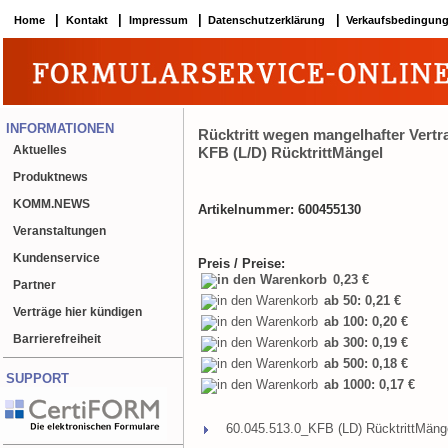
|
|
|
|
Home
Kontakt
Impressum
Datenschutzerklärung
Verkaufsbedingun
INFORMATIONEN
Rücktritt wegen mangelhafter Vertr
Aktuelles
KFB (L/D) RücktrittMängel
Produktnews
KOMM.NEWS
Artikelnummer: 600455130
Veranstaltungen
Kundenservice
Preis / Preise:
0,23 €
Partner
ab 50: 0,21 €
Verträge hier kündigen
ab 100: 0,20 €
Barrierefreiheit
ab 300: 0,19 €
ab 500: 0,18 €
SUPPORT
ab 1000: 0,17 €
60.045.513.0_KFB (LD) RücktrittMäng