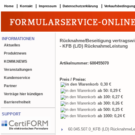
|
|
|
|
Home
Kontakt
Impressum
Datenschutzerklärung
Verkaufsbedingun
INFORMATIONEN
Rücknahme/Beseitigung vertragswi
Aktuelles
- KFB (L/D) RücknahmeLeistung
Produktnews
KOMM.NEWS
Artikelnummer: 600455070
Veranstaltungen
Kundenservice
Preis / Preise:
0,30 €
Partner
ab 50: 0,29 €
Verträge hier kündigen
ab 100: 0,27 €
Barrierefreiheit
ab 300: 0,26 €
ab 500: 0,25 €
SUPPORT
ab 1000: 0,24 €
60.045.507.0_KFB (LD) RücknahmeLei